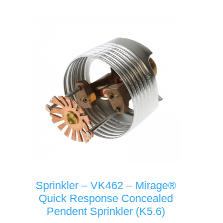
kler – VK462 – Mirage®
Sprinkler – V
k Response Concealed
Standard Resp
dent Sprinkler (K5.6)
Pendent Spr