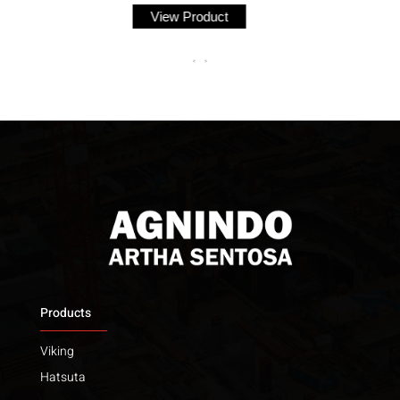
View Product
View 
<
>
Products
Viking
Hatsuta